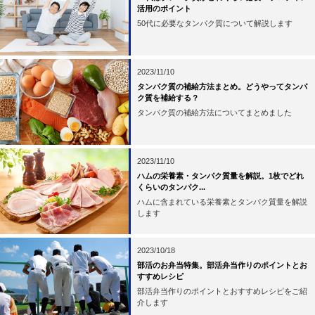
活用のポイント
50代に必要なタンパク質について解説します
2023/11/10
タンパク質の補給方法まとめ。どうやってタンパ
ク質を補給する？
タンパク質の補給方法についてまとめました
2023/11/10
ハムの栄養素・タンパク質量を解説。1枚でどれ
くらいのタンパク...
ハムに含まれている栄養素とタンパク質量を解説
します
2023/10/18
部活のお弁当特集。部活弁当作りのポイントとお
すすめレシピ
部活弁当作りのポイントとおすすめレシピをご紹
介します