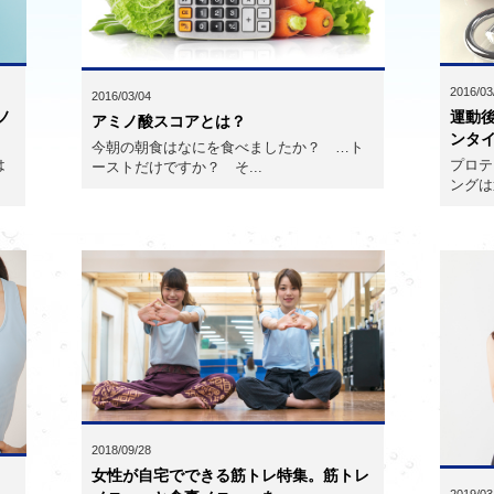
2016/03
2016/03/04
ノ
運動
アミノ酸スコアとは？
ンタ
今朝の朝食はなにを食べましたか？ …ト
は
プロテ
ーストだけですか？ そ...
ングは
2018/09/28
女性が自宅でできる筋トレ特集。筋トレ
2019/03