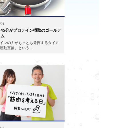
/04
後45分がプロテイン摂取のゴールデ
イム
インの力がもっとも発揮するタイミ
運動直後、という...
/01