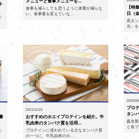
メニューと食事メニューを...
ト
【特集
食事を減らしても思うように体重が減らな
日（金
い、食事量を変えていな...
で
高タン
当」を
2025/09
プロ
2021/12/22
タンパ
養
おすすめのホエイプロテインを紹介。牛
森永製
乳由来のタンパク質を活用...
と各プ
た
プロテインに使われている主なタンパク質
の一つに、牛乳由来のホ...