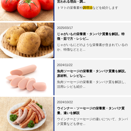
言われる理由・調...
トマトの栄養素や
調理法
などを紹介します
2025/03/17
じゃがいもの栄養素・タンパク質量を解説。特
徴・茹で方・レシピ...
じゃがいもにどのような栄養素が含まれているの
か、特徴などとと...
2024/11/22
魚肉ソーセージの栄養素・タンパク質量を解説。
原材料、レシピな...
魚肉ソーセージの栄養素・タンパク質を解説し、
活用レシピも紹介...
2024/10/22
ウインナー・ソーセージの栄養素・タンパク質
量、違いを解説
ウインナーとソーセージの違いについて、タンパ
ク質量なども併せ...