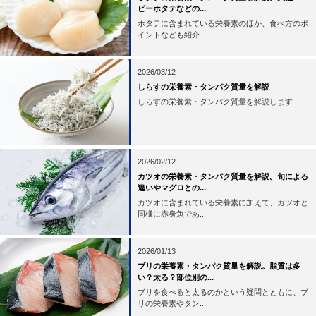
ビーホタテなどの...
ホタテに含まれている栄養素のほか、食べ方のポ
イントなども紹介...
2026/03/12
しらすの栄養素・タンパク質量を解説
しらすの栄養素・タンパク質量を解説します
2026/02/12
カツオの栄養素・タンパク質量を解説。旬による
違いやマグロとの...
カツオに含まれている栄養素に加えて、カツオと
同様に赤身魚であ...
2026/01/13
ブリの栄養素・タンパク質量を解説。脂質は多
い？太る？部位別の...
ブリを食べると太るのかという疑問とともに、ブ
リの栄養素やタン...