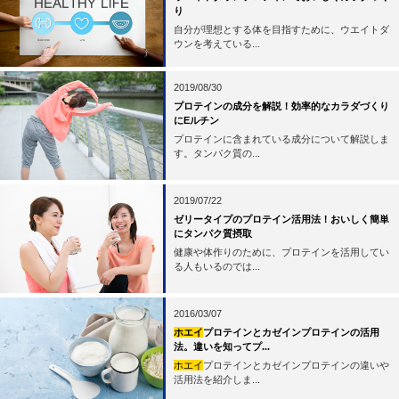
り
自分が理想とする体を目指すために、ウエイトダ
ウンを考えている...
2019/08/30
プロテインの成分を解説！効率的なカラダづくり
にEルチン
プロテインに含まれている成分について解説しま
す。タンパク質の...
2019/07/22
ゼリータイプのプロテイン活用法！おいしく簡単
にタンパク質摂取
健康や体作りのために、プロテインを活用してい
る人もいるのでは...
2016/03/07
ホエイ
プロテインとカゼインプロテインの活用
法。違いを知ってプ...
ホエイ
プロテインとカゼインプロテインの違いや
活用法を紹介しま...