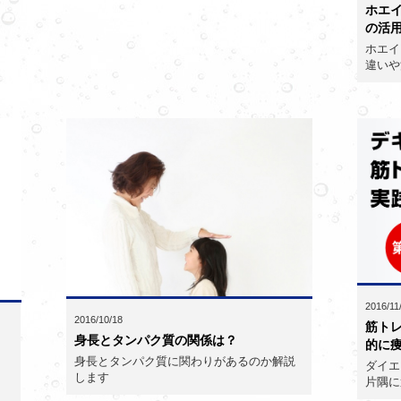
ホエ
の活用
ホエイ
違いや
2016/11
2016/10/18
筋ト
身長とタンパク質の関係は？
的に
身長とタンパク質に関わりがあるのか解説
ダイエ
します
片隅に
）