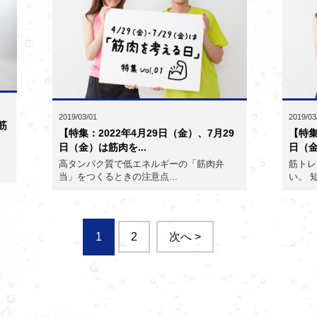
2019/03/01
2019/03
筋
【特集：2022年4月29日（金）、7月29
【特集
日（金）は筋肉を...
日（金
高タンパク質で低エネルギーの「筋肉弁
筋トレ
当」をつくるときの注意点...
い。 
1
2
次へ >