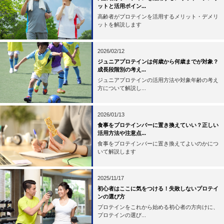
ットと活用ポイン...
高齢者がプロテインを活用するメリット・デメリ
ットを解説します
2026/02/12
ジュニアプロテインは何歳から何歳までが対象？
成長段階別の考え...
ジュニアプロテインの活用方法や対象年齢の考え
方について解説し...
2026/01/13
食事をプロテインバーに置き換えていい？正しい
活用方法や注意点...
食事をプロテインバーに置き換えてよいのかにつ
いて解説します
2025/11/17
初心者はここに気をつける！失敗しないプロテイ
ンの選び方
プロテインをこれから始める初心者の方向けに、
プロテインの選び...