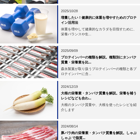
2025/10/28
増量したい！健康的に体重を増やすためのプロテ
イン活用法
体重を増やして健康的なカラダを目指すために、
栄養バランスや生...
2025/09/09
プロテインバーの種類を解説。種類別にタンパク
質量・栄養素を比...
森永製菓が取り扱うプロテインバーの種類と各プ
ロテインバーに含...
2024/12/19
大根の栄養素・タンパク質量を解説。栄養を補う
レシピなども合わ...
大根のタンパク質量や、大根を使ったレシピを紹
介します
2024/08/14
豚バラ肉の栄養素・タンパク質量を解説。しゃぶ
しゃぶ で脂質...