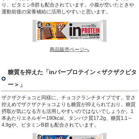
り、ビタミン
B
群も配合されています。小腹が空いたときや
運動前後の栄養補給に活用しやすいと思います。
商品販売ページへ
糖質を抑えた「
in
バープロテイン＜ザクザクビタ
ー＞」
ザクザクチョコと同様に、チョコクランチタイプです。甘さ
控えめでザクザクチョコよりも糖質が抑えられており、糖質
摂取が気になる方も活用しやすいのではないでしょうか。
1
本あたりエネルギー
190kcal
、タンパク質
17.2g
、糖質
1.1
～
4.9g
や、ビタミン
B
群も配合されています。