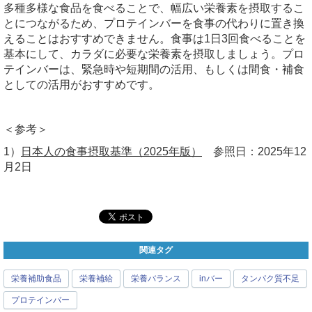
多種多様な食品を食べることで、幅広い栄養素を摂取するこ
とにつながるため、プロテインバーを食事の代わりに置き換
えることはおすすめできません。食事は
1
日
3
回食べることを
基本にして、カラダに必要な栄養素を摂取しましょう。プロ
テインバーは、緊急時や短期間の活用、もしくは間食・補食
としての活用がおすすめです。
＜参考＞
1
）
日本人の食事摂取基準（2025年版）
参照日：
2025
年
12
月
2
日
関連タグ
栄養補助食品
栄養補給
栄養バランス
inバー
タンパク質不足
プロテインバー