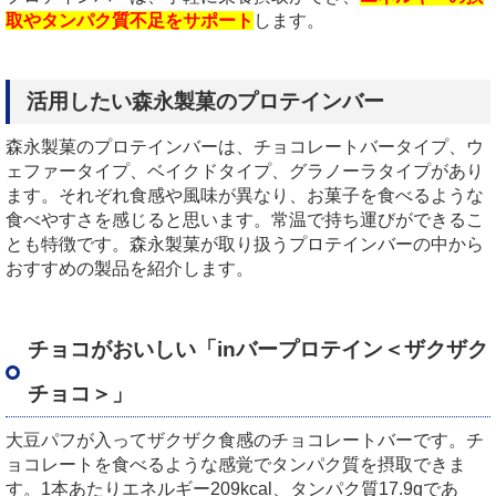
取やタンパク質不足をサポート
します。
活用したい森永製菓のプロテインバー
森永製菓のプロテインバーは、チョコレートバータイプ、ウ
ェファータイプ、ベイクドタイプ、グラノーラタイプがあり
ます。それぞれ食感や風味が異なり、お菓子を食べるような
食べやすさを感じると思います。常温で持ち運びができるこ
とも特徴です。森永製菓が取り扱うプロテインバーの中から
おすすめの製品を紹介します。
チョコがおいしい「
in
バープロテイン＜ザクザク
チョコ＞」
大豆パフが入ってザクザク食感のチョコレートバーです。チ
ョコレートを食べるような感覚でタンパク質を摂取できま
す。
1
本あたりエネルギー
209kcal
、タンパク質
17.9g
であ