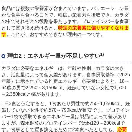
食品には複数の栄養素が含まれています。バリエーション豊
かな食事を食べることで、幅広い栄養素を摂取でき、カラダ
の中でそれぞれの役割を果たします。プロテインバーを食事
として置き換え続けると、
特定の栄養素に偏りやすくなりま
す
。これが、おすすめできない理由の一つです。
1)
理由
2
：エネルギー量が不足しやすい
カラダに必要なエネルギーは、年齢や性別、カラダの大き
さ、活動量によって個人差があります。食事摂取基準（
2025
年版）に示されている推定エネルギー必要量によると、
18
～
64
歳の男で
2,250
～
3,150kcal
、妊娠していない女性で
1,700
～
2,350kcal
と幅があります。
1
日
3
食と仮定すると、
1
食あたり男性で約
750~1,050kcal
、妊
娠していない女性で約
570
～
790kcal
が目安です。プロテイン
バー
1
袋で摂取できるエネルギー量は製品によって差があり
ますが、森永製菓のプロテインバーでは約
120
～
200kcal
で
す。食事として置き換えるために
2
本食べたとしても、
必要