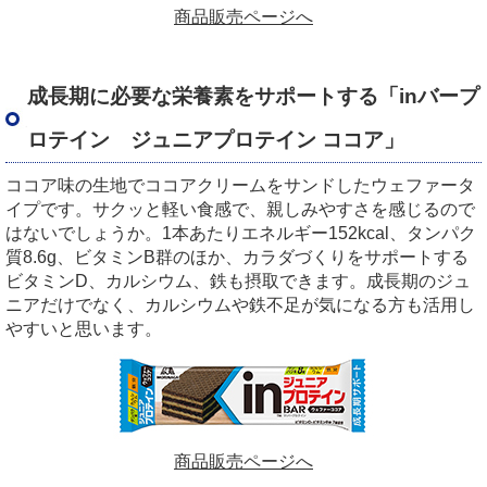
商品販売ページへ
成長期に必要な栄養素をサポートする「
in
バープ
ロテイン ジュニアプロテイン ココア」
ココア味の生地でココアクリームをサンドしたウェファータ
イプです。サクッと軽い食感で、親しみやすさを感じるので
はないでしょうか。
1
本あたりエネルギー
152kcal
、タンパク
質
8.6g
、ビタミン
B
群のほか、カラダづくりをサポートする
ビタミン
D
、カルシウム、鉄も摂取できます。成長期のジュ
ニアだけでなく、カルシウムや鉄不足が気になる方も活用し
やすいと思います。
商品販売ページへ