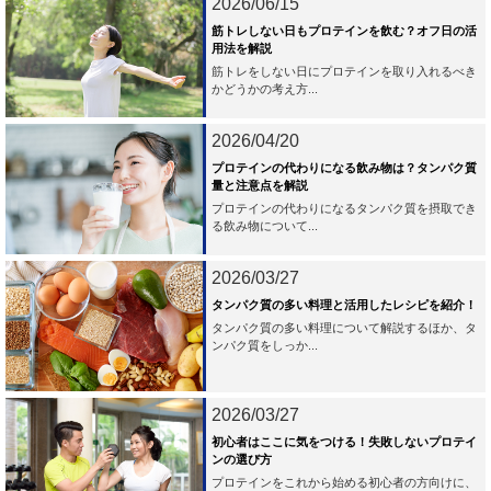
2026/06/15
筋トレしない日もプロテインを飲む？オフ日の活
用法を解説
筋トレをしない日にプロテインを取り入れるべき
かどうかの考え方...
2026/04/20
プロテインの代わりになる飲み物は？タンパク質
量と注意点を解説
プロテインの代わりになるタンパク質を摂取でき
る飲み物について...
2026/03/27
タンパク質の多い料理と活用したレシピを紹介！
タンパク質の多い料理について解説するほか、タ
ンパク質をしっか...
2026/03/27
初心者はここに気をつける！失敗しないプロテイ
ンの選び方
プロテインをこれから始める初心者の方向けに、