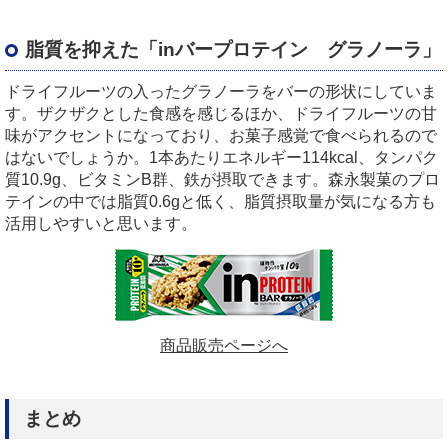
脂質を抑えた「
in
バープロテイン グラノーラ」
ドライフルーツの入ったグラノーラをバーの形状にしていま
す。ザクザクとした食感を感じるほか、ドライフルーツの甘
味がアクセントになっており、お菓子感覚で食べられるので
はないでしょうか。
1
本あたりエネルギー
114kcal
、タンパク
質
10.9g
、ビタミン
B
群、鉄が摂取できます。森永製菓のプロ
テインの中では脂質
0.6g
と低く、脂質摂取量が気になる方も
活用しやすいと思います。
商品販売ページへ
まとめ