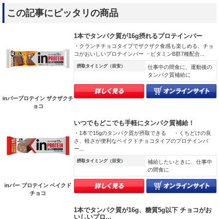
この記事にピッタリの商品
1本でタンパク質が16g摂れるプロテインバー
・クランチチョコタイプでザクザク食感も楽しめる、チョ
コがおいしいプロテインバー ・ビタミンB群7種配合...
摂取タイミング（目安）
仕事中の間食に、運動後の
タンパク質補給に
inバープロテイン ザクザクチ
ョコ
いつでもどこでも手軽にタンパク質補給！
・1本で15gのタンパク質が摂取できる ・くちどけの良
さ、軽さが便利なベイクドチョコタイプのプロテインバ
ー...
摂取タイミング（目安）
補給したいときに、仕事中
の間食に
inバー プロテイン ベイクド
チョコ
1本でタンパク質が16g、糖質5g以下 チョコがお
いしいプロ...