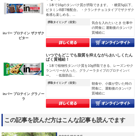
・1本で16gのタンパク質が摂取できます。 ・糖質5g以下、
ビタミンB群7種配合。 ・クランチチョコタイプでザクザク
食感も楽しめる、...
摂取タイミング（目安）
気合を入れたいとき 仕事中
の間食に 運動後のタンパク
質補給に
inバー プロテイン ザクザク
ビター
いつでもどこでも脂質を抑えながらおいしくたん
ぱく質補給！
・1本で植物性タンパク質を10g摂取できる、レーズンやク
ランベリーが入った、グラノーラタイプのプロテインバ
ー。 ・低脂肪品...
摂取タイミング（目安）
朝食や、小腹が空いた時の
間食に、運動後のタンパク
質補給に
inバー プロテイン グラノー
ラ
この記事を読んだ方はこんな記事も読んでます