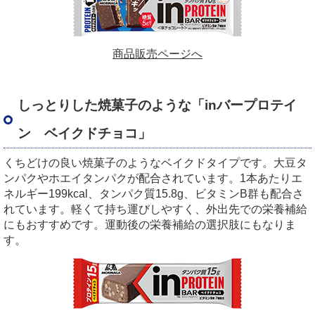
商品販売ページへ
しっとりした焼菓子のような「
in
バープロテイ
ン ベイクドチョコ」
くちどけの良い焼菓子のようなベイクドタイプです。大豆タ
ンパクやホエイタンパクが配合されています。
1
本あたりエ
ネルギー
199kcal
、タンパク質
15.8g
、ビタミン
B
群も配合さ
れています。軽くて持ち運びしやすく、外出先での栄養補給
にもおすすめです。運動後の栄養補給の選択肢にもなりま
す。