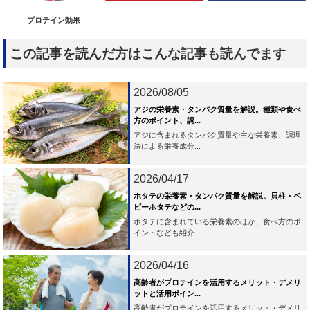
プロテイン効果
この記事を読んだ方はこんな記事も読んでます
2026/08/05
アジの栄養素・タンパク質量を解説。種類や食べ
方のポイント、調...
アジに含まれるタンパク質量や主な栄養素、調理
法による栄養成分...
2026/04/17
ホタテの栄養素・タンパク質量を解説。貝柱・ベ
ビーホタテなどの...
ホタテに含まれている栄養素のほか、食べ方のポ
イントなども紹介...
2026/04/16
高齢者がプロテインを活用するメリット・デメリ
ットと活用ポイン...
高齢者がプロテインを活用するメリット・デメリ