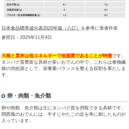
日本食品標準成分表2020年版（八訂）
を参考に筆者作表
参照日：
2025
年
11
月
4
日
大根と昆布は低エネルギーで低脂質であることが特徴
です。
タンパク質豊富な具材が多いおでんの中で、これらは食物繊
維の供給源として、栄養素バランスを整える役割を果たしま
す。
卵・肉類・魚介類
卵や肉類、魚介類は主にタンパク質を摂取できる具材です。
関西風のおでんには、牛すじやたこの足を串に刺したものが
入っています。