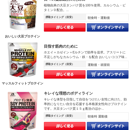
植物由来の大豆タンパク質を100％使用。カルシウム・ビ
タミンＤ配合。...
摂取タイミング（目安）
朝食時・運動後
おいしい大豆プロテイン
目指す筋肉のために
ホエイ＋カゼイン＋Eルチンで効率を追求。アスリートに
不足しがちなカルシウム・鉄・を配合 おいしいココア味...
摂取タイミング（目安）
運動後・就寝前
マッスルフィットプロテイン
キレイな理想のボディライン
キレイな体型を目指して自信をつけたい女性に向けた、効
率的になりたい自分を応援する本格派女性向けプロテイン
です。大豆タンパク質１５ｇ配合のほか...
摂取タイミング（目安）
朝食時 運動後