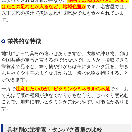
によって入れる具材が異なり、
静岡では黒はんぺん、大阪で
はたこの足などが入るなど、地域色豊か
です。名古屋では、
八丁味噌の煮汁で煮込まれた味噌おでんも食べられていま
す。
栄養的な特徴
地域によって具材の違いはありますが、大根や練り物、卵は
全国共通の定番と言えるのではないでしょうか。摂取できる
栄養素で見ると、練り物や卵からは主にタンパク質を、餅き
んちゃくや里芋のような具からは、炭水化物を摂取すること
ができます。
一方で
注意したいのが、ビタミンやミネラルの不足
です。お
でんは野菜の種類が少なくなりがちなうえ、じっくり煮込む
ことで、加熱に弱いビタミンが失われやすい可能性がありま
す。
具材別の栄養素・タンパク質量の比較