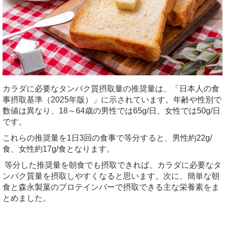
カラダに必要なタンパク質摂取量の推奨量は、「日本人の食
事摂取基準（
2025
年版）」に示されています。年齢や性別で
数値は異なり、
18
～
64
歳の男性では
65g/
日、女性では
50g/
日
です。
これらの推奨量を
1
日
3
回の食事で等分すると、男性約
22g/
食、女性約
17g/
食となります。
等分した推奨量を朝食でも摂取できれば、カラダに必要なタ
ンパク質量を摂取しやすくなると思います。次に、簡単な朝
食と森永製菓のプロテインバーで摂取できる主な栄養素をま
とめました。