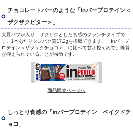
チョコレートバーのような「
in
バープロテイン＜
ザクザクビター＞」
大豆パフが入り、ザクザクとした食感のクランチタイプで
す。
1
本あたりタンパク質
17.2g
を摂取できます。「
in
バープ
ロテイン＜ザクザクチョコ＞」に比べて甘さ控えめで、糖質
が抑えられていることが特徴です。
商品販売ページへ
しっとり食感の「
in
バープロテイン ベイクドチ
ョコ」