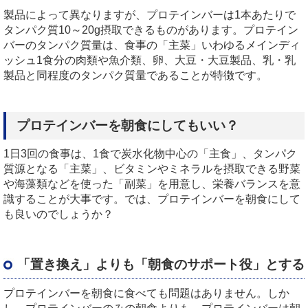
製品によって異なりますが、プロテインバーは
1
本あたりで
タンパク質
10
～
20g
摂取できるものがあります。プロテイン
バーのタンパク質量は、食事の「主菜」いわゆるメインディ
ッシュ
1
食分の肉類や魚介類、卵、大豆・大豆製品、乳・乳
製品と同程度のタンパク質量であることが特徴です。
プロテインバーを朝食にしてもいい？
1
日
3
回の食事は、
1
食で炭水化物中心の「主食」、タンパク
質源となる「主菜」、ビタミンやミネラルを摂取できる野菜
や海藻類などを使った「副菜」を用意し、栄養バランスを意
識することが大事です。では、プロテインバーを朝食にして
も良いのでしょうか？
「置き換え」よりも「朝食のサポート役」とする
プロテインバーを朝食に食べても問題はありません。しか