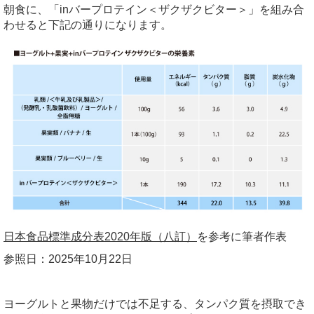
朝食に、「
in
バープロテイン＜ザクザクビター＞」を組み合
わせると下記の通りになります。
日本食品標準成分表2020年版（八訂）
を参考に筆者作表
参照日：
2025
年
10
月
22
日
ヨーグルトと果物だけでは不足する、タンパク質を摂取でき