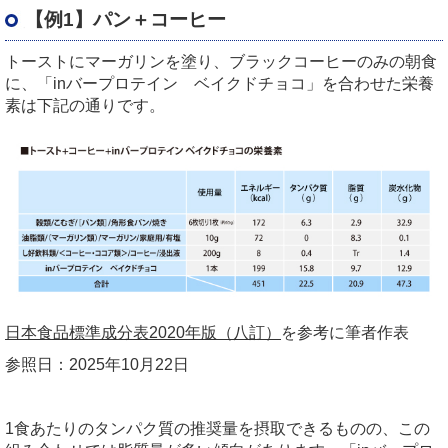
【例1】パン＋コーヒー
トーストにマーガリンを塗り、ブラックコーヒーのみの朝食
に、「
in
バープロテイン ベイクドチョコ」を合わせた栄養
素は下記の通りです。
日本食品標準成分表2020年版（八訂）
を参考に筆者作表
参照日：
2025
年
10
月
22
日
1
食あたりのタンパク質の推奨量を摂取できるものの、この