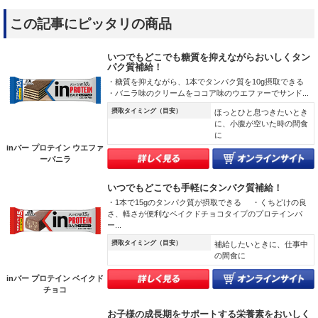
この記事にピッタリの商品
いつでもどこでも糖質を抑えながらおいしくタン
パク質補給！
・糖質を抑えながら、1本でタンパク質を10g摂取できる
・バニラ味のクリームをココア味のウエファーでサンド...
摂取タイミング（目安）
ほっとひと息つきたいとき
に、小腹が空いた時の間食
に
inバー プロテイン ウエファ
ーバニラ
いつでもどこでも手軽にタンパク質補給！
・1本で15gのタンパク質が摂取できる ・くちどけの良
さ、軽さが便利なベイクドチョコタイプのプロテインバ
ー...
摂取タイミング（目安）
補給したいときに、仕事中
の間食に
inバー プロテイン ベイクド
チョコ
お子様の成長期をサポートする栄養素をおいしく