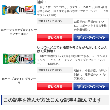
補給！
・程よく甘いココア味と、ウエファーのサクサク軽い食感
が楽しめる、お子様でも食べやすいプロテインバー ・1本
でタンパク質8g...
摂取タイミング（目安）
成長期のお子様のおやつ
に、スポーツをするお子様
の栄養補給に
inバージュニアプロテイン ウ
ェファーココア
いつでもどこでも脂質を抑えながらおいしくたん
ぱく質補給！
・1本で植物性タンパク質を10g摂取できる、レーズンやク
ランベリーが入った、グラノーラタイプのプロテインバ
ー。 ・低脂肪品...
摂取タイミング（目安）
朝食や、小腹が空いた時の
間食に、運動後のタンパク
質補給に
inバー プロテイン グラノー
ラ
この記事を読んだ方はこんな記事も読んでます