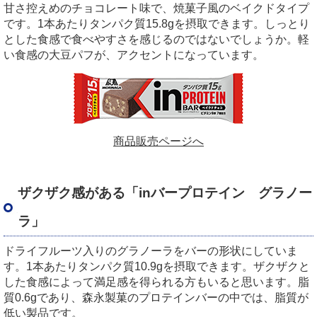
甘さ控えめのチョコレート味で、焼菓子風のベイクドタイプ
です。
1
本あたりタンパク質
15.8g
を摂取できます。しっとり
とした食感で食べやすさを感じるのではないでしょうか。軽
い食感の大豆パフが、アクセントになっています。
商品販売ページへ
ザクザク感がある「
in
バープロテイン グラノー
ラ」
ドライフルーツ入りのグラノーラをバーの形状にしていま
す。
1
本あたりタンパク質
10.9g
を摂取できます。ザクザクと
した食感によって満足感を得られる方もいると思います。脂
質
0.6g
であり、森永製菓のプロテインバーの中では、脂質が
低い製品です。