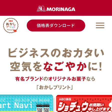
価格表ダウンロード
ラインアップ
ご利用事例
ご利用の流れ
Q＆A
なごやか演出ノウハウ
ご利用事例発信