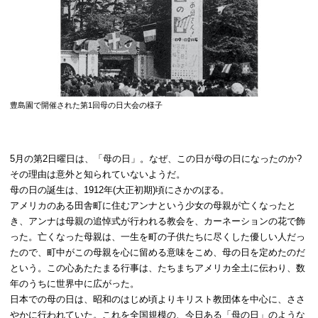
豊島園で開催された第1回母の日大会の様子
5月の第2日曜日は、「母の日」。なぜ、この日が母の日になったのか?
その理由は意外と知られていないようだ。

母の日の誕生は、1912年(大正初期)頃にさかのぼる。

アメリカのある田舎町に住むアンナという少女の母親が亡くなったと
き、アンナは母親の追悼式が行われる教会を、カーネーションの花で飾
った。亡くなった母親は、一生を町の子供たちに尽くした優しい人だっ
たので、町中がこの母親を心に留める意味をこめ、母の日を定めたのだ
という。この心あたたまる行事は、たちまちアメリカ全土に伝わり、数
年のうちに世界中に広がった。

日本での母の日は、昭和のはじめ頃よりキリスト教団体を中心に、ささ
やかに行われていた。これを全国規模の、今日ある「母の日」のような