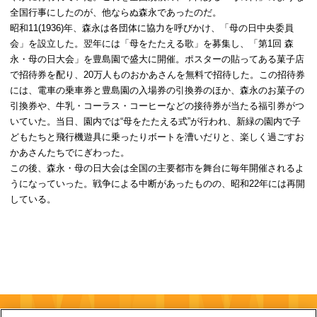
全国行事にしたのが、他ならぬ森永であったのだ。

昭和11(1936)年、森永は各団体に協力を呼びかけ、「母の日中央委員
会」を設立した。翌年には「母をたたえる歌」を募集し、「第1回 森
永・母の日大会」を豊島園で盛大に開催。ポスターの貼ってある菓子店
で招待券を配り、20万人ものおかあさんを無料で招待した。この招待券
には、電車の乗車券と豊島園の入場券の引換券のほか、森永のお菓子の
引換券や、牛乳・コーラス・コーヒーなどの接待券が当たる福引券がつ
いていた。当日、園内では“母をたたえる式”が行われ、新緑の園内で子
どもたちと飛行機遊具に乗ったりボートを漕いだりと、楽しく過ごすお
かあさんたちでにぎわった。

この後、森永・母の日大会は全国の主要都市を舞台に毎年開催されるよ
うになっていった。戦争による中断があったものの、昭和22年には再開
している。