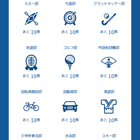
カヌー部
弓道部
グランドホッケー部
10
10
10
票
票
票
剣道部
ゴルフ部
吟詠剣詩舞部
10
10
10
票
票
票
自転車競技部
自動車部
柔道部
10
10
10
票
票
票
少林寺拳法部
水泳部
スキー部