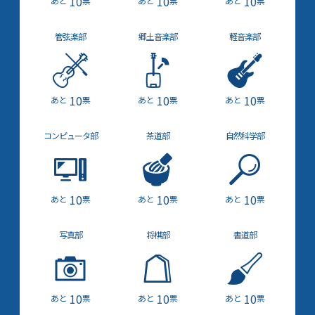
10
10
10
票
票
票
管弦楽部
郷土音楽部
軽音楽部
10
10
10
票
票
票
コンピュータ部
茶道部
自然科学部
10
10
10
票
票
票
写真部
将棋部
書道部
10
10
10
票
票
票