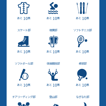
10
10
10
票
票
票
スケート部
相撲部
ソフトテニス部
10
10
10
票
票
票
ソフト
ボール部
体操競技部
卓球部
10
10
10
票
票
票
チア
リーディング部
登山部
なぎなた部