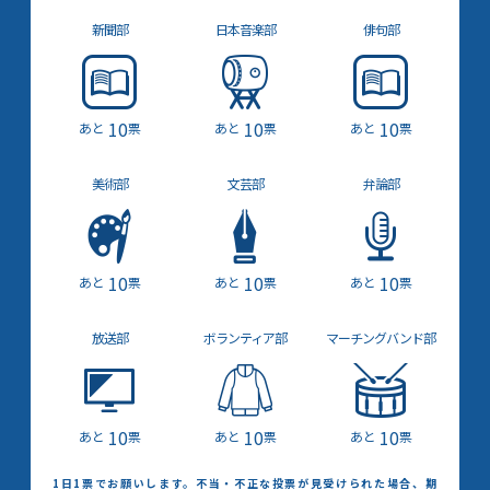
新聞部
日本音楽部
俳句部
10
10
10
票
票
票
美術部
文芸部
弁論部
10
10
10
票
票
票
放送部
ボランティア部
マーチング
バンド部
10
10
10
票
票
票
1日1票でお願いします。不当・不正な投票が見受けられた場合、期