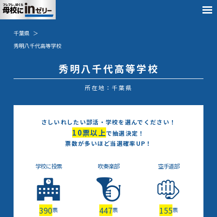
千葉県
秀明八千代高等学校
秀明八千代高等学校
所在地：千葉県
さしいれしたい部活・学校を選んでください！
10
票以上
で抽選決定！
票数が多いほど当選確率UP！
学校に投票
吹奏楽部
空手道部
390
447
155
票
票
票