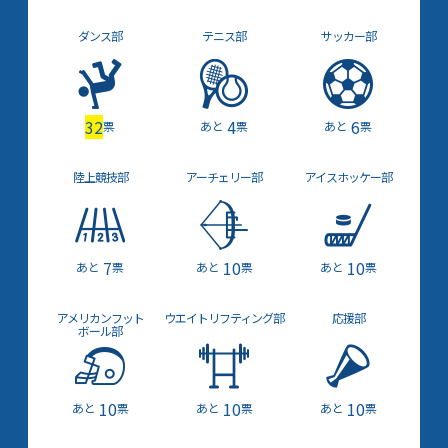
ダンス部
テニス部
サッカー部
32
4
6
票
票
票
陸上競技部
アーチェリー部
アイスホッケー部
7
10
10
票
票
票
アメリカン
フット
ウエイト
リフティング部
応援部
ボール部
10
10
10
票
票
票