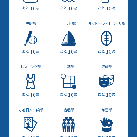
10
10
10
票
票
票
野球部
ヨット部
ラグビー
フット
ボール部
10
10
10
票
票
票
レスリング部
囲碁部
演劇部
10
10
10
票
票
票
小倉百人一首部
合唱部
華道部