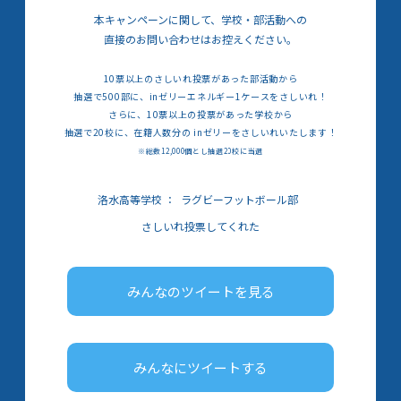
本キャンペーンに関して、学校・部活動への
直接のお問い合わせはお控えください。
10票以上のさしいれ投票があった部活動から
抽選で500部に、inゼリーエネルギー1ケースをさしいれ！
さらに、10票以上の投票があった学校から
抽選で20校に、在籍人数分の inゼリーをさしいれいたします！
※総数12,000個とし抽選20校に当選
洛水高等学校
：
ラグビーフットボール部
さしいれ投票してくれた
みんなのツイートを見る
みんなにツイートする