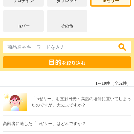
プロテイン
タブレット
inゼリー
inバー
その他
目的
を絞り込む
1
～
10
件（全
32
件）
「inゼリー」を直射日光・高温の場所に置いてしまっ
たのですが、大丈夫ですか？
高齢者に適した「inゼリー」はどれですか？