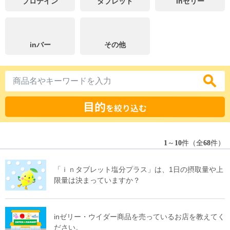
プロテイン
タブレット
inゼリー
inバー
その他
目的
を絞り込む
1
～
10
件（全
68
件）
「ｉｎタブレット塩分プラス」は、1日の摂取量や上
限量は決まっていますか？
inゼリー・ウイダー商品を売っているお店を教えてく
ださい。