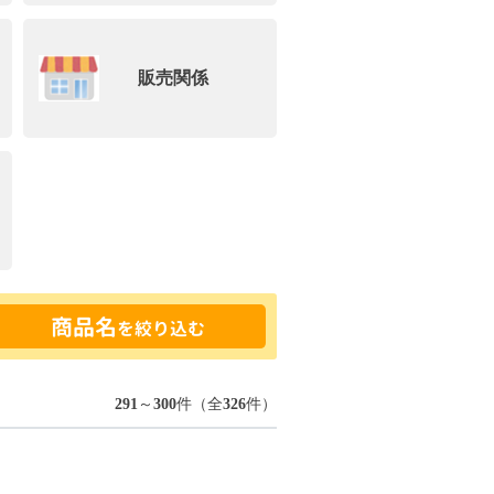
販売関係
商品名
を絞り込む
291
～
300
件（全
326
件）