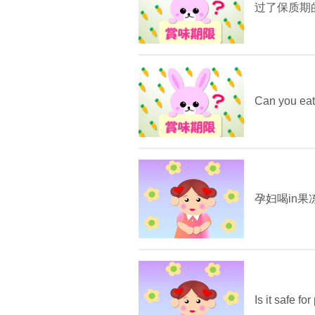
过了保质期
Can you eat 
孕妇喝in果
Is it safe f