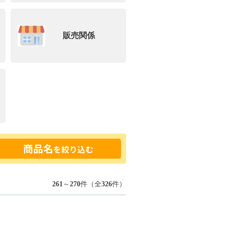
販売関係
商品名
を絞り込む
261
～
270
件（全
326
件）