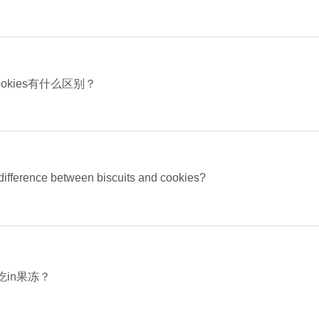
和cookies有什么区别？
 difference between biscuits and cookies?
in果冻？