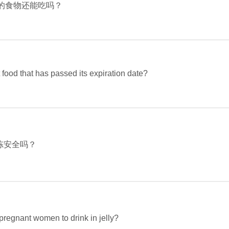
的食物还能吃吗？
food that has passed its expiration date?
冻安全吗？
or pregnant women to drink in jelly?