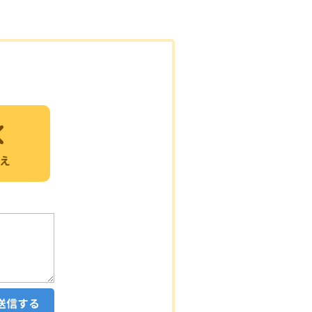
え
送信する