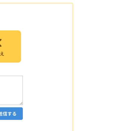
え
送信する