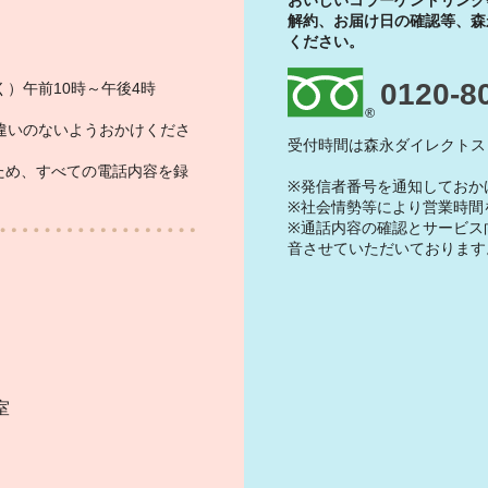
おいしいコラーゲンドリンク
解約、お届け日の確認等、森
ください。
0120-8
）午前10時～午後4時
違いのないようおかけくださ
受付時間は森永ダイレクトス
ため、すべての電話内容を録
※発信者番号を通知しておか
※社会情勢等により営業時間
※通話内容の確認とサービス
音させていただいております
）
室