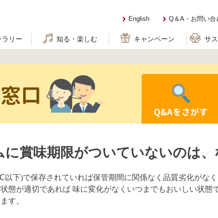
English
Q＆A・お問い合
ャラリー
知る・楽しむ
キャンペーン
サ
せ窓口
Q&Aをさがす
ムに賞味期限がついていないのは、
18℃以下)で保存されていれば保管期間に関係なく品質劣化がな
状態が適切であれば 味に変化がなくいつまでもおいしい状態
います。