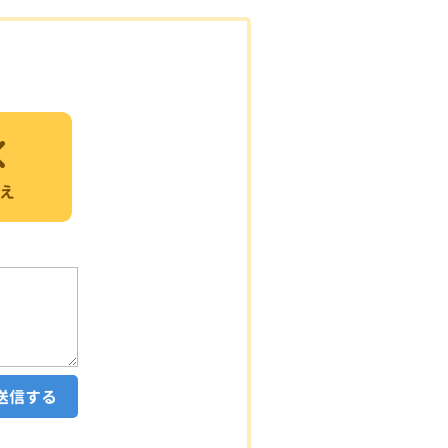
え
送信する