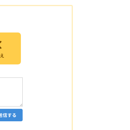
え
送信する