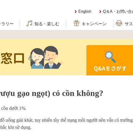
English
Q＆A・お問い合
ャラリー
知る・楽しむ
キャンペーン
サ
せ窓口
Q&Aをさがす
gạo ngọt) có cồn không?
ộ cồn dưới 1%.
à đồ uống giải khát, tuy nhiên tùy thể trạng mỗi người nên vẫn có trườ
nhắc khi sử dụng.