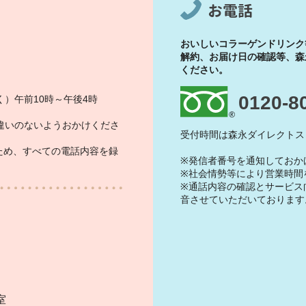
お電話
おいしいコラーゲンドリンク
解約、お届け日の確認等、森
ください。
0120-8
）午前10時～午後4時
違いのないようおかけくださ
受付時間は森永ダイレクトス
ため、すべての電話内容を録
※発信者番号を通知しておか
※社会情勢等により営業時間
※通話内容の確認とサービス
音させていただいております
）
室