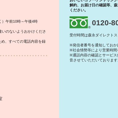
おいしいコラーゲンドリンク
解約、お届け日の確認等、森
ください。
0120-8
）午前10時～午後4時
違いのないようおかけくださ
受付時間は森永ダイレクトス
ため、すべての電話内容を録
※発信者番号を通知しておか
※社会情勢等により営業時間
※通話内容の確認とサービス
音させていただいております
）
室