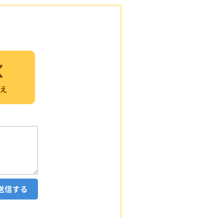
え
送信する