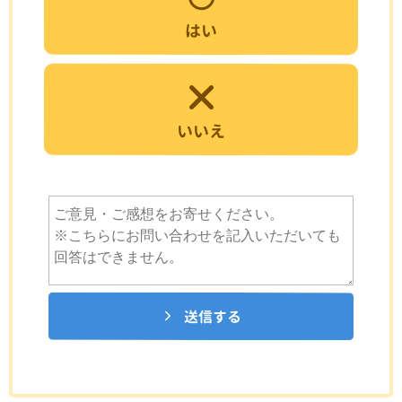
はい
いいえ
送信する