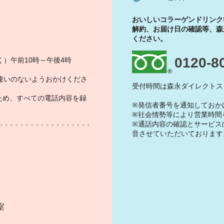
おいしいコラーゲンドリンク
解約、お届け日の確認等、森
ください。
0120-8
）午前10時～午後4時
違いのないようおかけくださ
受付時間は森永ダイレクトス
ため、すべての電話内容を録
※発信者番号を通知しておか
※社会情勢等により営業時間
※通話内容の確認とサービス
音させていただいております
）
室