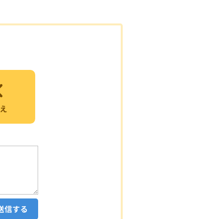
え
送信する