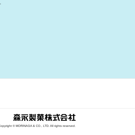
。
。
opyright © MORINAGA & CO., LTD. All rights reserved.