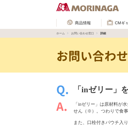
商品情報
CMギ
ホーム
お問い合わせ窓口
詳細
お問い合わ
「inゼリー」
「inゼリー」は原材料が
せん（※）。つわりで食
また、口栓付きパウチ入