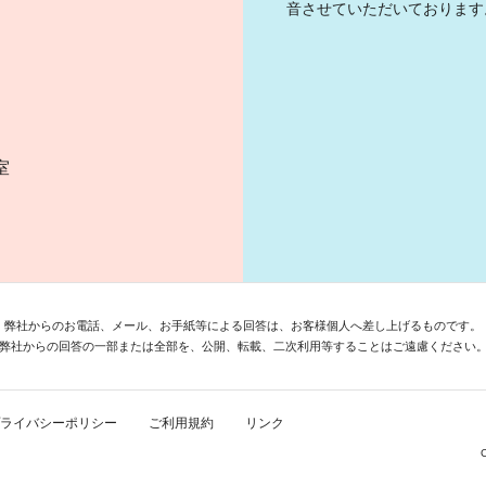
音させていただいております
）
室
弊社からのお電話、メール、お手紙等による回答は、お客様個人へ差し上げるものです。
弊社からの回答の一部または全部を、公開、転載、二次利用等することはご遠慮ください
ライバシーポリシー
ご利用規約
リンク
C