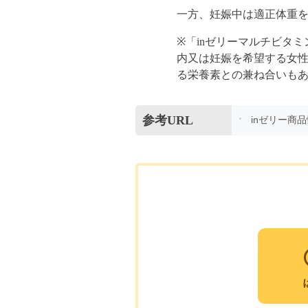
一方、妊娠中は適正体重
※「inゼリーマルチビタ
内又は妊娠を希望する女
る栄養素との兼ね合いも
参考URL
inゼリー商