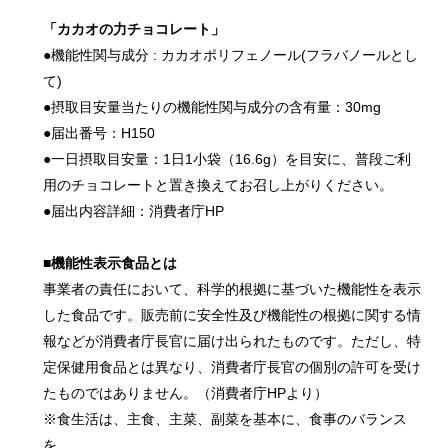
「カカオの力チョコレート」
●機能性関与成分 : カカオポリフェノール(フラバノールとし
て)
●摂取目安量当たりの機能性関与成分の含有量：30mg
●届出番号：H150
●一日摂取目安量：1日1小袋（16.6g）を目安に、普段ご利
用のチョコレートと置き換えてお召し上がりください。
●届出内容詳細：消費者庁HP
■機能性表示食品とは
事業者の責任において、科学的根拠に基づいた機能性を表示
した食品です。販売前に安全性及び機能性の根拠に関する情
報などが消費者庁長官に届け出られたものです。ただし、特
定保健用食品とは異なり、消費者庁長官の個別の許可を受け
たものではありません。（消費者庁HPより）
※食生活は、主食、主菜、副菜を基本に、食事のバランス
を。