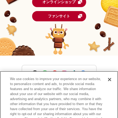
オンラインショップ
ファンサイト
We use cookies to improve your experience on our website,
to personalize content and ads, to provide social media
森永製菓公式アカウント一覧
features and to analyze our traffic. We share information
about your use of our website with our social media,
advertising and analytics partners, who may combine it with
other information that you have provided to them or that they
have collected from your use of their services. You have the
サイトマップ
RSSの配信について
プライバシーポリシー
right to opt-out of our sharing information about you with our
ウェブアクセシビリティ
ご利用規約
リンク