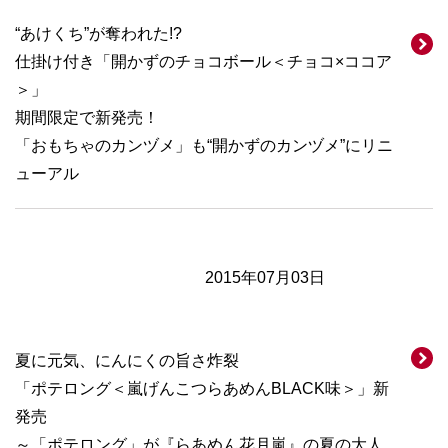
“あけくち”が奪われた!?
仕掛け付き「開かずのチョコボール＜チョコ×ココア
＞」
期間限定で新発売！
「おもちゃのカンヅメ」も“開かずのカンヅメ”にリニ
ューアル
2015年07月03日
夏に元気、にんにくの旨さ炸裂
「ポテロング＜嵐げんこつらあめんBLACK味＞」新
発売
～「ポテロング」が『らあめん花月嵐』の夏の大人